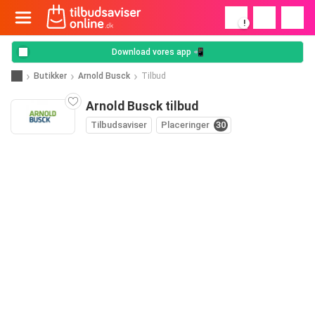
!
Download vores app 📲
Butikker
Arnold Busck
Tilbud
Arnold Busck tilbud
Tilbudsaviser
Placeringer
30