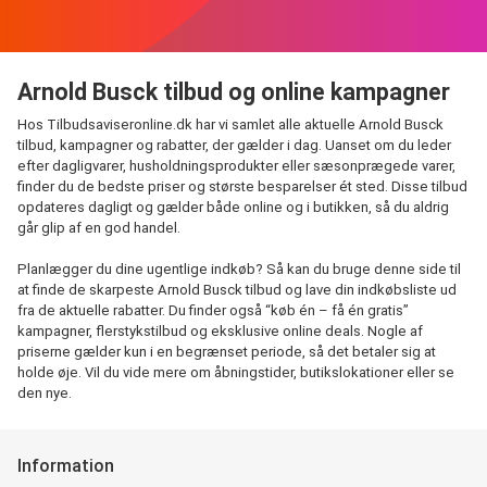
Arnold Busck tilbud og online kampagner
Hos Tilbudsaviseronline.dk har vi samlet alle aktuelle Arnold Busck
tilbud, kampagner og rabatter, der gælder i dag. Uanset om du leder
efter dagligvarer, husholdningsprodukter eller sæsonprægede varer,
finder du de bedste priser og største besparelser ét sted. Disse tilbud
opdateres dagligt og gælder både online og i butikken, så du aldrig
går glip af en god handel.
Planlægger du dine ugentlige indkøb? Så kan du bruge denne side til
at finde de skarpeste Arnold Busck tilbud og lave din indkøbsliste ud
fra de aktuelle rabatter. Du finder også “køb én – få én gratis”
kampagner, flerstykstilbud og eksklusive online deals. Nogle af
priserne gælder kun i en begrænset periode, så det betaler sig at
holde øje. Vil du vide mere om åbningstider, butikslokationer eller se
den nye.
Information