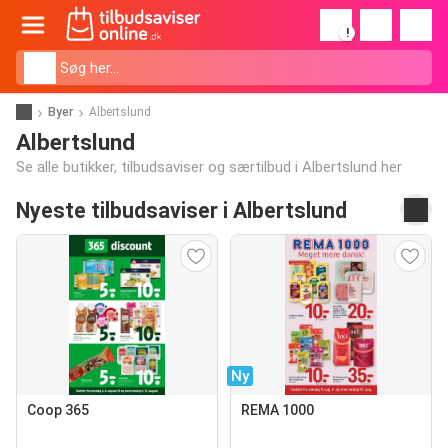
!
Byer
Albertslund
Albertslund
Se alle butikker, tilbudsaviser og særtilbud i Albertslund her
Nyeste tilbudsaviser i Albertslund
Ny
Coop 365
REMA 1000