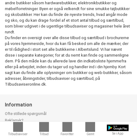
andre butikker såsom hardwarebutikker, elektronikbutikker og
møbelforretninger. Byen er også velkendt for sine smukke tøjbutikker
og skobutikker. Her kan du finde de nyeste trends, hvad angår mode
og sko, og du kan drage fordel af et stort antal tilbud og særtilbud,
som bliver udgivet i de ugentlige tilbudsaviser og magasiner hele året
rundt.
Du finder en oversigt over alle disse tilbud og særtilbud i brochurerne
på vores hjemmeside, hvor du kan få besked om alle de mærker, der
er til rådighed i stort set alle butikkerne i Albertslund. Vi har nævnt
disse i separate kategorier, for at du nemt kan finde og sammenligne
dem. På den måde kan du allerede lave din indkøbsliste hjemmefra
eller på arbejdet, inden du tager ud og handler ind i din hjemby. Kort
sagt kan du finde alle oplysninger om butikker og web-butikker, såsom
adresser, åbningstider, tilbudsaviser og særtilbud, på
Tilbudsaviseronline.dk.
Information
Ofte stillede spørgsmål
Reklamér?
Alle tilbud
Mærker
Se i App
Tilbudsaviser
Tilbud
Favoritter
Gemt