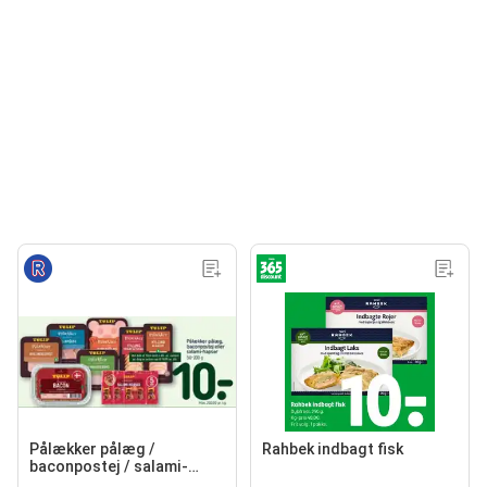
Pålækker pålæg /
Rahbek indbagt fisk
baconpostej / salami-
hapser