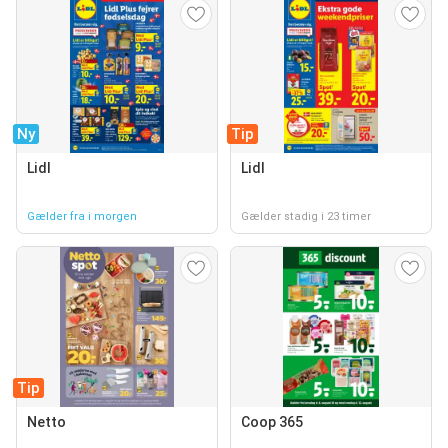
Ny
Tip
Lidl
Lidl
Gælder fra i morgen
Gælder stadig i 23 timer
Tip
Netto
Coop 365