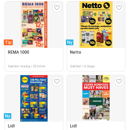
Tip
Ny
REMA 1000
Netto
Gælder stadig i 23 timer
Gælder i 6 dage
Ny
Lidl
Lidl