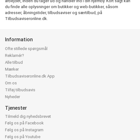
arbejdet, inden du tager ud og handler ind i din hjemby. Kort sagt kan
du finde alle oplysninger om butikker og web-butikker, såsom
adresser, åbningstider, tilbudsaviser og særtilbud, på
Tilbudsaviseronline.dk.
Information
Ofte stillede spørgsmål
Reklamér?
Alle tilbud
Mærker
Tilbudsaviseronline.dk App
Om os
Tilføj tilbudsavis
Nyheder
Tjenester
Tilmeld dig nyhedsbrevet
Følg os på Facebook
Følg os på Instagram
Følg os på Youtube