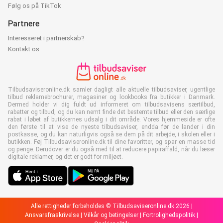
Følg os på TikTok
Partnere
Interesseret i partnerskab?
Kontakt os
Tilbudsaviseronline.dk samler dagligt alle aktuelle tilbudsaviser, ugentlige
tilbud reklamebrochurer, magasiner og lookbooks fra butikker i Danmark.
Dermed holder vi dig fuldt ud informeret om tilbudsavisens særtilbud,
rabatter og tilbud, og du kan nemt finde det bestemte tilbud eller den særlige
rabat i løbet af butikkernes udsalg i dit område. Vores hjemmeside er ofte
den første til at vise de nyeste tilbudsaviser, endda før de lander i din
postkasse, og du kan naturligvis også se dem på dit arbejde, i skolen eller i
butikken. Føj Tilbudsaviseronline.dk til dine favoritter, og spar en masse tid
og penge. Derudover er du også med til at reducere papiraffald, når du læser
digitale reklamer, og det er godt for miljøet.
Alle rettigheder forbeholdes © Tilbudsaviseronline.dk 2026 |
Ansvarsfraskrivelse
|
Vilkår og betingelser
|
Fortrolighedspolitik
|