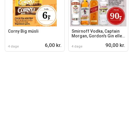
Corny Big müsli
Smirnoff Vodka, Captain
Morgan, Gordon's Gin eller
Johnnie Walker Red Label
6,00 kr.
90,00 kr.
Whisky
4 dage
4 dage