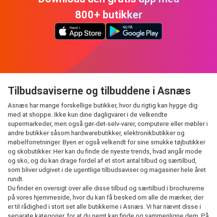
800+ butikker
Tilbudsaviserne og tilbuddene i Asnæs
Asnæs har mange forskellige butikker, hvor du rigtig kan hygge dig
med at shoppe. Ikke kun dine dagligvarer i de velkendte
supermarkeder, men også gør-det-selv-varer, computere eller møbler i
andre butikker såsom hardwarebutikker, elektronikbutikker og
møbelforretninger. Byen er også velkendt for sine smukke tøjbutikker
og skobutikker. Her kan du finde de nyeste trends, hvad angår mode
og sko, og du kan drage fordel af et stort antal tilbud og særtilbud,
som bliver udgivet i de ugentlige tilbudsaviser og magasiner hele året
rundt.
Du finder en oversigt over alle disse tilbud og særtilbud i brochurerne
på vores hjemmeside, hvor du kan få besked om alle de mærker, der
er til rådighed i stort set alle butikkerne i Asnæs. Vi har nævnt disse i
separate kategorier, for at du nemt kan finde og sammenligne dem. På