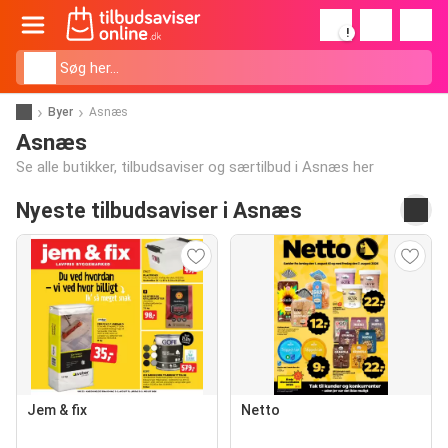
!
Byer
Asnæs
Asnæs
Se alle butikker, tilbudsaviser og særtilbud i Asnæs her
Nyeste tilbudsaviser i Asnæs
Jem & fix
Netto