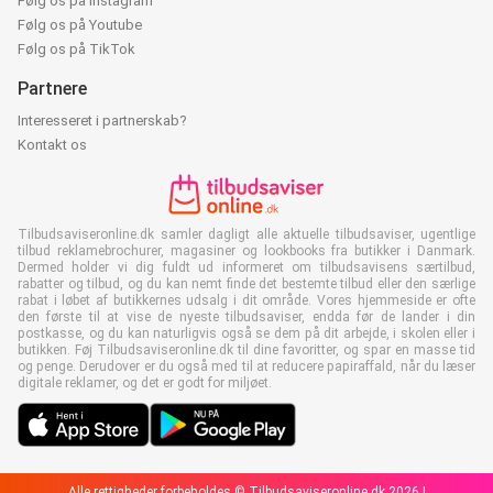
Følg os på Instagram
Følg os på Youtube
Følg os på TikTok
Partnere
Interesseret i partnerskab?
Kontakt os
Tilbudsaviseronline.dk samler dagligt alle aktuelle tilbudsaviser, ugentlige
tilbud reklamebrochurer, magasiner og lookbooks fra butikker i Danmark.
Dermed holder vi dig fuldt ud informeret om tilbudsavisens særtilbud,
rabatter og tilbud, og du kan nemt finde det bestemte tilbud eller den særlige
rabat i løbet af butikkernes udsalg i dit område. Vores hjemmeside er ofte
den første til at vise de nyeste tilbudsaviser, endda før de lander i din
postkasse, og du kan naturligvis også se dem på dit arbejde, i skolen eller i
butikken. Føj Tilbudsaviseronline.dk til dine favoritter, og spar en masse tid
og penge. Derudover er du også med til at reducere papiraffald, når du læser
digitale reklamer, og det er godt for miljøet.
Alle rettigheder forbeholdes © Tilbudsaviseronline.dk 2026 |