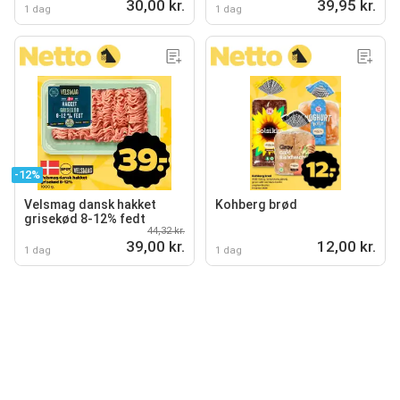
30,00 kr.
39,95 kr.
1 dag
1 dag
-12%
Velsmag dansk hakket
Kohberg brød
grisekød 8-12% fedt
44,32 kr.
39,00 kr.
12,00 kr.
1 dag
1 dag