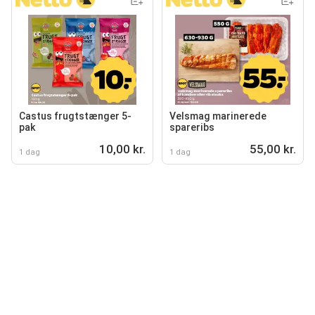
Castus frugtstænger 5-
Velsmag marinerede
pak
spareribs
10,00 kr.
55,00 kr.
1 dag
1 dag