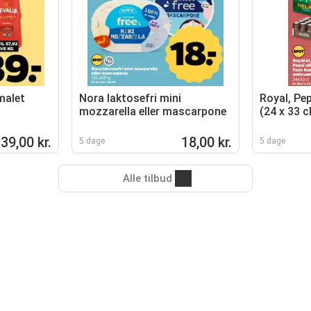
malet
Nora laktosefri mini
Royal, Pep
mozzarella eller mascarpone
(24 x 33 c
39,00 kr.
18,00 kr.
5 dage
5 dage
Alle tilbud