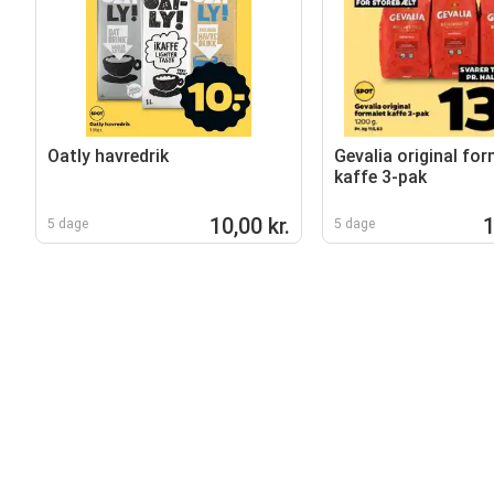
Oatly havredrik
Gevalia original for
kaffe 3-pak
10,00 kr.
1
5 dage
5 dage