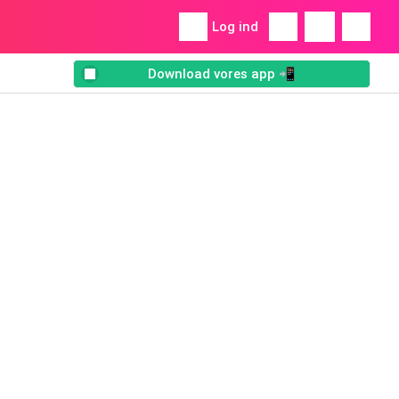
Log ind
Download vores app 📲