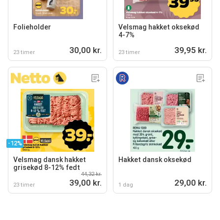
Folieholder
Velsmag hakket oksekød
4-7%
30,00 kr.
39,95 kr.
23 timer
23 timer
-12%
Velsmag dansk hakket
Hakket dansk oksekød
grisekød 8-12% fedt
44,32 kr.
39,00 kr.
29,00 kr.
23 timer
1 dag