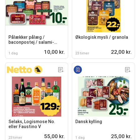
Pålækker pålæg /
Økologisk mysli / granola
baconpostej / salami-
hapser
10,00 kr.
22,00 kr.
1 dag
23 timer
Selaks, Logismose No.
Dansk kylling
eller Faustino V
55,00 kr.
25,00 kr.
23 timer
1 dag