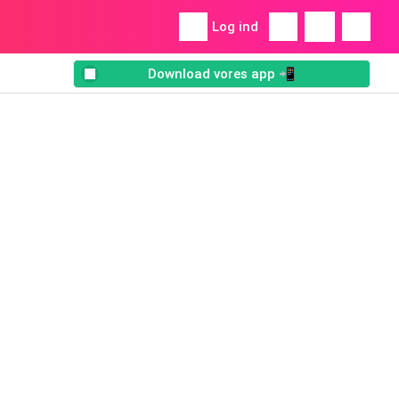
Log ind
Download vores app 📲