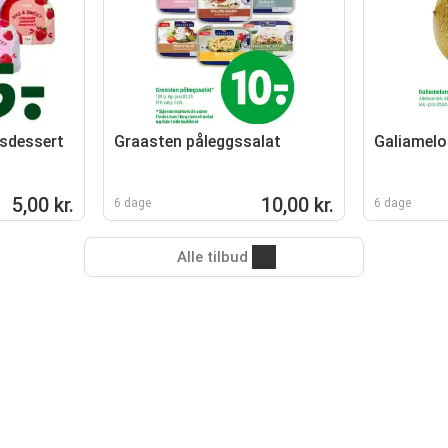
isdessert
Graasten påleggssalat
Galiamelo
5,00 kr.
10,00 kr.
6 dage
6 dage
Alle tilbud