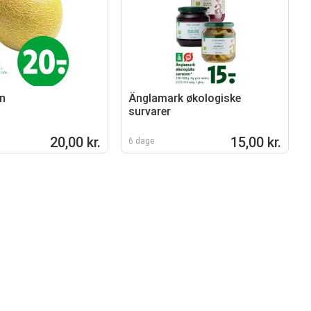
n
Änglamark økologiske
survarer
20,00 kr.
15,00 kr.
6 dage