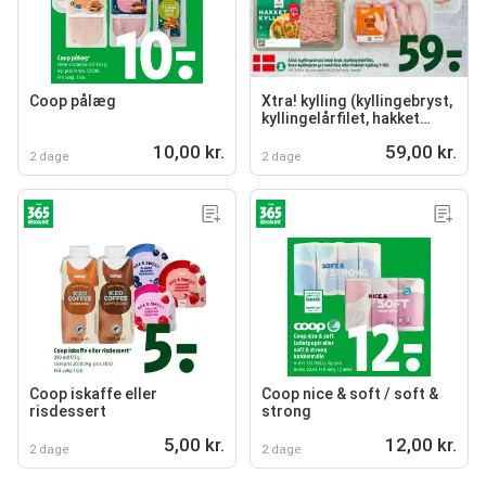
Coop pålæg
Xtra! kylling (kyllingebryst,
kyllingelårfilet, hakket
kylling)
10,00 kr.
59,00 kr.
2 dage
2 dage
Coop iskaffe eller
Coop nice & soft / soft &
risdessert
strong
5,00 kr.
12,00 kr.
2 dage
2 dage