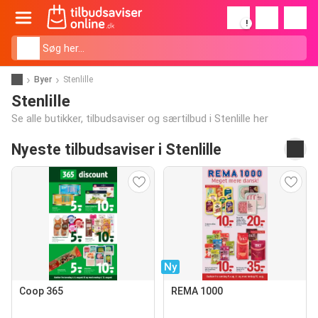
!
Byer
Stenlille
Stenlille
Se alle butikker, tilbudsaviser og særtilbud i Stenlille her
Nyeste tilbudsaviser i Stenlille
Ny
Coop 365
REMA 1000