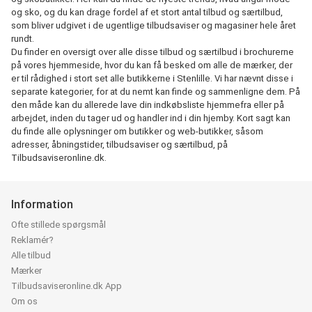
og sko, og du kan drage fordel af et stort antal tilbud og særtilbud,
som bliver udgivet i de ugentlige tilbudsaviser og magasiner hele året
rundt.
Du finder en oversigt over alle disse tilbud og særtilbud i brochurerne
på vores hjemmeside, hvor du kan få besked om alle de mærker, der
er til rådighed i stort set alle butikkerne i Stenlille. Vi har nævnt disse i
separate kategorier, for at du nemt kan finde og sammenligne dem. På
den måde kan du allerede lave din indkøbsliste hjemmefra eller på
arbejdet, inden du tager ud og handler ind i din hjemby. Kort sagt kan
du finde alle oplysninger om butikker og web-butikker, såsom
adresser, åbningstider, tilbudsaviser og særtilbud, på
Tilbudsaviseronline.dk.
Information
Ofte stillede spørgsmål
Reklamér?
Alle tilbud
Mærker
Tilbudsaviseronline.dk App
Om os