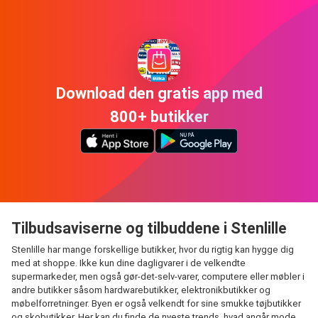
Download den gratis app med
800+ butikker
Tilbudsaviserne og tilbuddene i Stenlille
Stenlille har mange forskellige butikker, hvor du rigtig kan hygge dig
med at shoppe. Ikke kun dine dagligvarer i de velkendte
supermarkeder, men også gør-det-selv-varer, computere eller møbler i
andre butikker såsom hardwarebutikker, elektronikbutikker og
møbelforretninger. Byen er også velkendt for sine smukke tøjbutikker
og skobutikker. Her kan du finde de nyeste trends, hvad angår mode