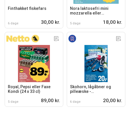
Finthakket fiskefars
Nora laktosefri mini
mozzarella eller
mascarpone
30,00 kr.
18,00 kr.
6 dage
5 dage
Royal, Pepsi eller Faxe
Skohorn, lågåbner og
Kondi (24 x 33 cl)
pilleæske -
småhjælpemidler
89,00 kr.
20,00 kr.
5 dage
6 dage