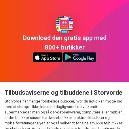
Download den gratis app med
800+ butikker
Tilbudsaviserne og tilbuddene i Storvorde
Storvorde har mange forskellige butikker, hvor du rigtig kan hygge dig
med at shoppe. Ikke kun dine dagligvarer i de velkendte
supermarkeder, men også gør-det-selv-varer, computere eller møbler i
andre butikker såsom hardwarebutikker, elektronikbutikker og
møbelforretninger. Byen er også velkendt for sine smukke tøjbutikker
og skobutikker. Her kan du finde de nyeste trends, hvad angår mode