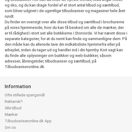
og sko, og du kan drage fordel af et stort antal tilbud og særtilbud,
som bliver udgivet i de ugentlige tilbudsaviser og magasiner hele året
rundt.
Du finder en oversigt over alle disse tilbud og særtilbud i brochurerne
på vores hjemmeside, hvor du kan få besked om alle de mærker, der
er til rådighed i stort set alle butikkerne i Storvorde. Vi har nævnt disse i
separate kategorier, for at du nemt kan finde og sammenligne dem. På
den måde kan du allerede lave din indkøbsliste hjemmefra eller på
arbejdet, inden du tager ud og handler ind i din hjemby. Kort sagt kan
du finde alle oplysninger om butikker og web-butikker, såsom
adresser, åbningstider, tilbudsaviser og særtilbud, på
Tilbudsaviseronline.dk.
Information
Ofte stillede spørgsmål
Reklamér?
Alle tilbud
Mærker
Tilbudsaviseronline.dk App
Om os