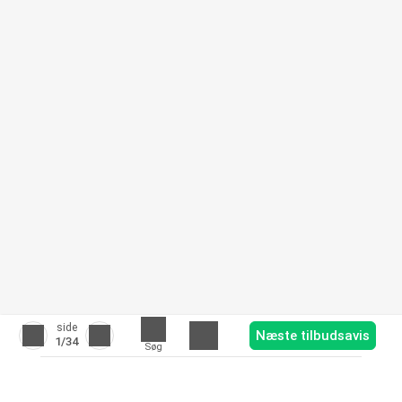
side
Næste tilbudsavis
1
/34
Søg