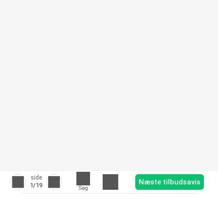
side
Næste tilbudsavis
1
/19
Søg