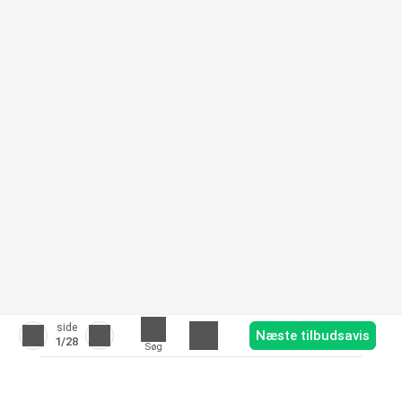
side
Næste tilbudsavis
1
/28
Søg