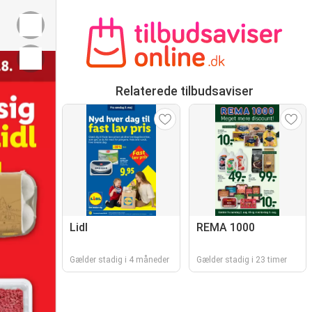
Relaterede tilbudsaviser
Lidl
REMA 1000
Gælder stadig i 4 måneder
Gælder stadig i 23 timer