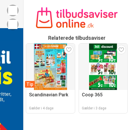
Relaterede tilbudsaviser
Tip
Scandinavian Park
Coop 365
Gælder i 4 dage
Gælder i 3 dage