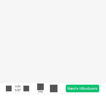
side
Næste tilbudsavis
1
/27
Søg