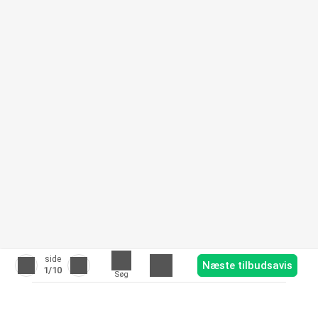
side
Næste tilbudsavis
1
/10
Søg