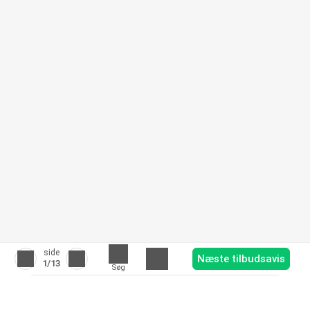
side
Næste tilbudsavis
1
/13
Søg