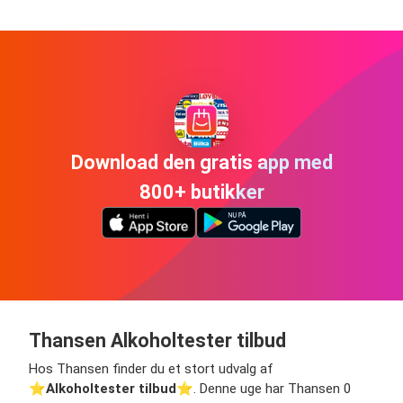
Download den gratis app med
800+ butikker
Thansen Alkoholtester tilbud
Hos Thansen finder du et stort udvalg af
⭐️
Alkoholtester tilbud
⭐️. Denne uge har Thansen 0