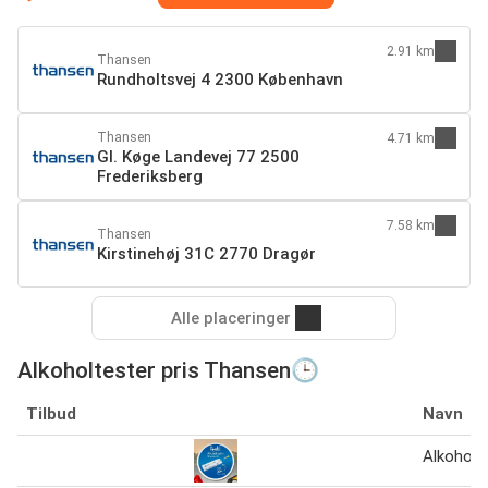
2.91 km
Thansen
Rundholtsvej 4 2300 København
Thansen
4.71 km
Gl. Køge Landevej 77 2500
Frederiksberg
7.58 km
Thansen
Kirstinehøj 31C 2770 Dragør
Alle placeringer
Alkoholtester pris Thansen🕒
Tilbud
Navn
Alkoholte