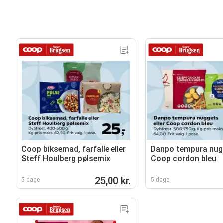
Coop biksemad, farfalle eller
Danpo tempura nugg
Steff Houlberg pølsemix
Coop cordon bleu
25,00 kr.
5 dage
5 dage