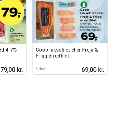
ød 4-7%
Coop laksefilet eller Freja &
Frigg ørredfilet
79,00 kr.
69,00 kr.
5 dage