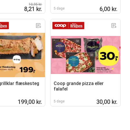
10,95 kr.
8,21 kr.
6,00 kr.
5 dage
rillklar flæskesteg
Coop grande pizza eller
falafel
199,00 kr.
30,00 kr.
5 dage