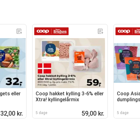
ets eller
Coop hakket kylling 3-6% eller
Coop Asia
Xtra! kyllingelårmix
dumplings
32,00 kr.
59,00 kr.
5 dage
5 dage