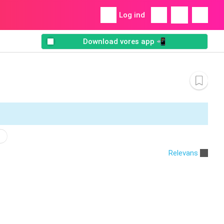
Log ind
Download vores app 📲
Relevans