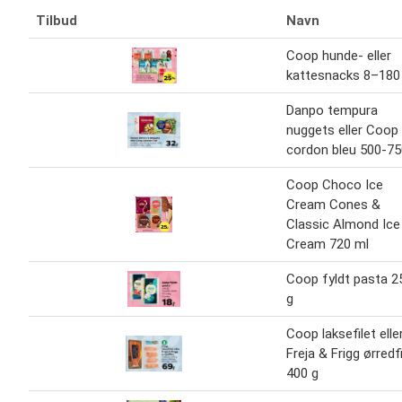
Tilbud
Navn
Coop hunde- eller
kattesnacks 8–180
Danpo tempura
nuggets eller Coop
cordon bleu 500-75
Coop Choco Ice
Cream Cones &
Classic Almond Ice
Cream 720 ml
Coop fyldt pasta 2
g
Coop laksefilet elle
Freja & Frigg ørredfi
400 g