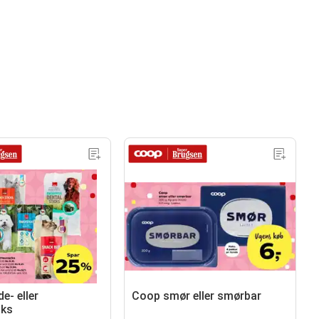
e- eller
Coop smør eller smørbar
cks