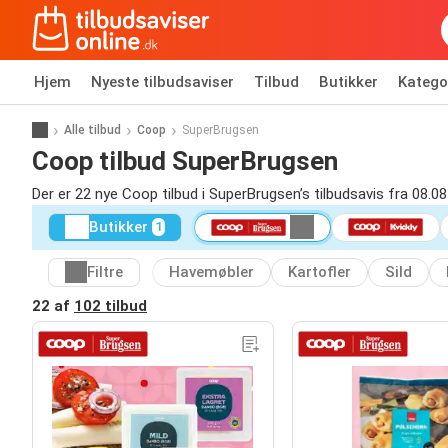
Hjem
Nyeste tilbudsaviser
Tilbud
Butikker
Katego
Alle tilbud
Coop
SuperBrugsen
Coop tilbud SuperBrugsen
Der er 22 nye Coop tilbud i SuperBrugsen’s tilbudsavis fra 08.08
Butikker
1
Filtre
Havemøbler
Kartofler
Sild
22 af
102 tilbud