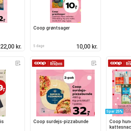
Coop grøntsager
22,00 kr.
10,00 kr.
5 dage
Spar 25%
is
Coop surdejs-pizzabunde
Coop hund
kattesna