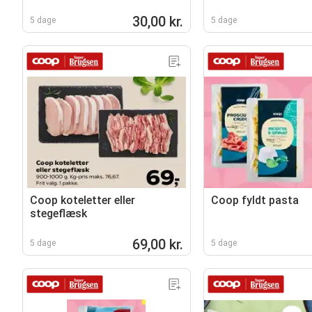
30,00 kr.
5 dage
5 dage
Coop koteletter eller
Coop fyldt pasta
stegeflæsk
69,00 kr.
5 dage
5 dage