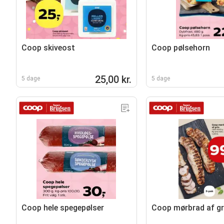
Coop skiveost
Coop pølsehorn
25,00 kr.
5 dage
5 dage
Coop hele spegepølser
Coop mørbrad af gr