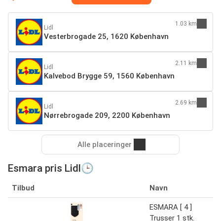
1.03 km
Lidl
Vesterbrogade 25, 1620 København
2.11 km
Lidl
Kalvebod Brygge 59, 1560 København
2.69 km
Lidl
Nørrebrogade 209, 2200 København
Alle placeringer
Esmara pris Lidl🕒
Tilbud
Navn
ESMARA [ 4 ]
Trusser 1 stk.