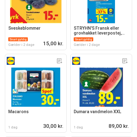
Sveskeblommer
STRYHN'S Fransk eller
grovhakket leverpostej,
App-pris
Snart gyldig
Snart gyldig
15,00 kr.
Gælder i 2 dage
Gælder i 2 dage
Macarons
Dumara vandmelon XXL
30,00 kr.
89,00 kr.
1 dag
1 dag