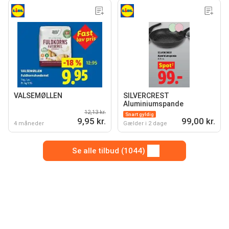
VALSEMØLLEN
SILVERCREST
Aluminiumspande
12,13 kr.
Snart gyldig
9,95 kr.
99,00 kr.
4 måneder
Gælder i 2 dage
Se alle tilbud (1044)