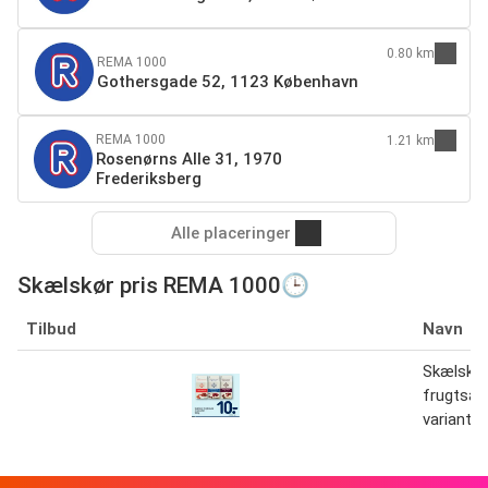
0.80 km
REMA 1000
Gothersgade 52, 1123 København
REMA 1000
1.21 km
Rosenørns Alle 31, 1970
Frederiksberg
Alle placeringer
Skælskør pris REMA 1000🕒
Tilbud
Navn
Skælskø
frugtsau
varianter