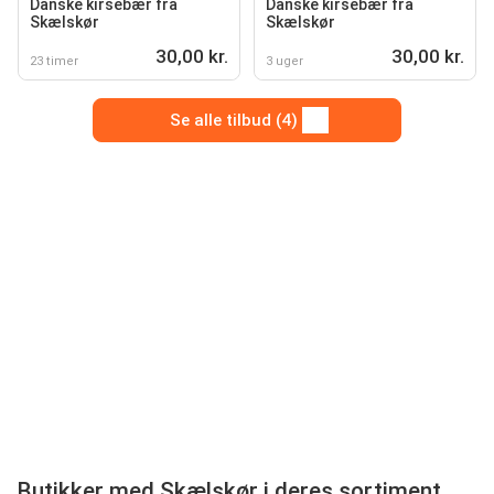
Danske kirsebær fra
Danske kirsebær fra
Skælskør
Skælskør
30,00 kr.
30,00 kr.
23 timer
3 uger
Se alle tilbud (4)
Butikker med Skælskør i deres sortiment