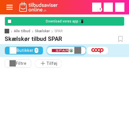
!
Download vores app 📲
Alle tilbud
Skælskør
SPAR
Skælskør tilbud SPAR
Butikker
1
Filtre
Tilføj