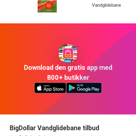
Vandglidebane
Download den gratis app med
800+ butikker
BigDollar Vandglidebane tilbud