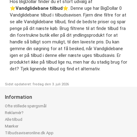
Hos BigDollar finder du et stort udvalg af
⭐️
Vandglidebane tilbud
⭐️. Denne uge har BigDollar 0
Vandglidebane tilbud i tilbudsavisen. Fjern dine filtre for at
se alle Vandglidebane tilbud, find de bedste priser og spar
penge på dit næste køb. Brug filtrene til at finde tilbud fra
din foretrukne butik eller på dit yndlingsprodukt for at
handle så billigt som muligt, til den laveste pris. Du kan
gemme din søgning for at få besked, når Vandglidebane
igen er på tilbud i denne eller næste uges tilbudsavis. Er
produktet ikke på tilbud lige nu, men har du stadig brug for
det? Tjek lignende tilbud og find et alternativ.
Sidst opdateret: fredag den 3. juli 2026
Information
Ofte stillede spørgsmål
Reklamér?
Alle tilbud
Mærker
Tilbudsaviseronline.dk App