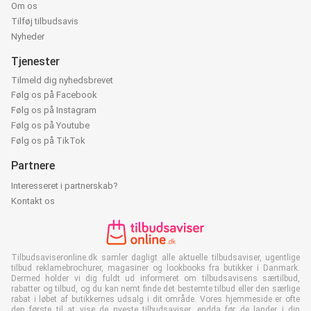
Om os
Tilføj tilbudsavis
Nyheder
Tjenester
Tilmeld dig nyhedsbrevet
Følg os på Facebook
Følg os på Instagram
Følg os på Youtube
Følg os på TikTok
Partnere
Interesseret i partnerskab?
Kontakt os
Tilbudsaviseronline.dk samler dagligt alle aktuelle tilbudsaviser, ugentlige
tilbud reklamebrochurer, magasiner og lookbooks fra butikker i Danmark.
Dermed holder vi dig fuldt ud informeret om tilbudsavisens særtilbud,
rabatter og tilbud, og du kan nemt finde det bestemte tilbud eller den særlige
rabat i løbet af butikkernes udsalg i dit område. Vores hjemmeside er ofte
den første til at vise de nyeste tilbudsaviser, endda før de lander i din