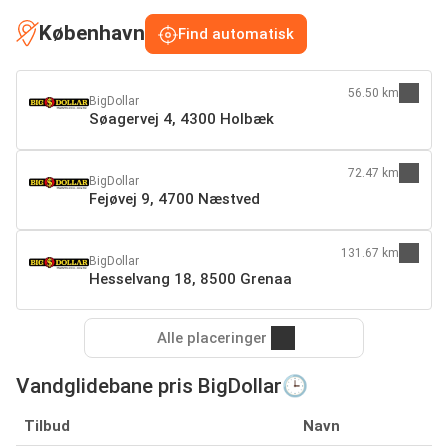
København
Find automatisk
56.50 km
BigDollar
Søagervej 4, 4300 Holbæk
72.47 km
BigDollar
Fejøvej 9, 4700 Næstved
131.67 km
BigDollar
Hesselvang 18, 8500 Grenaa
Alle placeringer
Vandglidebane pris BigDollar🕒
Tilbud
Navn