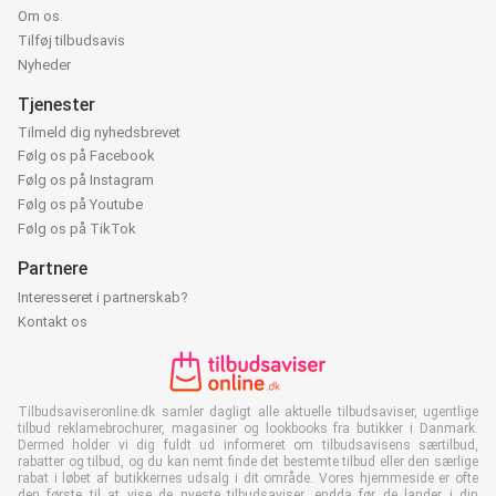
Om os
Tilføj tilbudsavis
Nyheder
Tjenester
Tilmeld dig nyhedsbrevet
Følg os på Facebook
Følg os på Instagram
Følg os på Youtube
Følg os på TikTok
Partnere
Interesseret i partnerskab?
Kontakt os
Tilbudsaviseronline.dk samler dagligt alle aktuelle tilbudsaviser, ugentlige
tilbud reklamebrochurer, magasiner og lookbooks fra butikker i Danmark.
Dermed holder vi dig fuldt ud informeret om tilbudsavisens særtilbud,
rabatter og tilbud, og du kan nemt finde det bestemte tilbud eller den særlige
rabat i løbet af butikkernes udsalg i dit område. Vores hjemmeside er ofte
den første til at vise de nyeste tilbudsaviser, endda før de lander i din