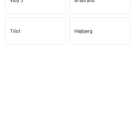
Viby J
Brabrand
Tilst
Højbjerg