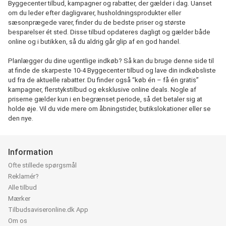
Byggecenter tilbud, kampagner og rabatter, der gælder i dag. Uanset
om du leder efter dagligvarer, husholdningsprodukter eller
sæsonprægede varer, finder du de bedste priser og største
besparelser ét sted. Disse tilbud opdateres dagligt og gælder både
online og i butikken, så du aldrig går glip af en god handel.
Planlægger du dine ugentlige indkøb? Så kan du bruge denne side til
at finde de skarpeste 10-4 Byggecenter tilbud og lave din indkøbsliste
ud fra de aktuelle rabatter. Du finder også “køb én – få én gratis”
kampagner, flerstykstilbud og eksklusive online deals. Nogle af
priserne gælder kun i en begrænset periode, så det betaler sig at
holde øje. Vil du vide mere om åbningstider, butikslokationer eller se
den nye.
Information
Ofte stillede spørgsmål
Reklamér?
Alle tilbud
Mærker
Tilbudsaviseronline.dk App
Om os