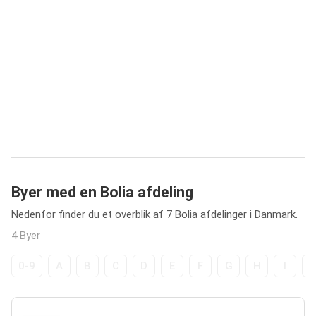
Byer med en Bolia afdeling
Nedenfor finder du et overblik af 7 Bolia afdelinger i Danmark.
4 Byer
0-9
A
B
C
D
E
F
G
H
I