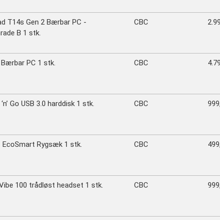
d T14s Gen 2 Bærbar PC -
CBC
2.99
rade B 1 stk.
Bærbar PC 1 stk.
CBC
4.79
‘n’ Go USB 3.0 harddisk 1 stk.
CBC
999,
 EcoSmart Rygsæk 1 stk.
CBC
499,
ibe 100 trådløst headset 1 stk.
CBC
999,