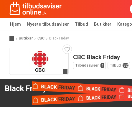
Hjem
Nyeste tilbudsaviser
Tilbud
Butikker
Katego
Butikker
CBC
Black Friday
CBC Black Friday
Tilbudsaviser
1
Tilbud
32
Gå til hjemmeside
Black Friday tilbud
from CBC