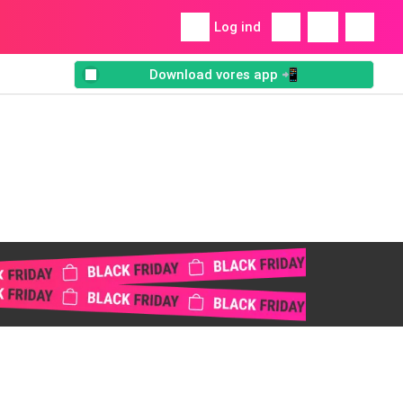
Log ind
Download vores app 📲