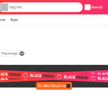
Ukendt
rier
Byer
Placeringer
68
Se alle tilbud her