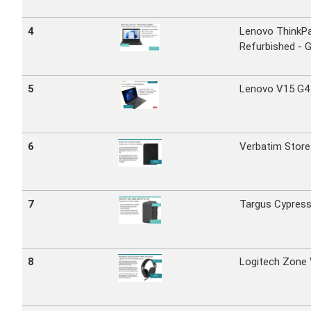
4
Lenovo ThinkPa
Refurbished - G
5
Lenovo V15 G4 
6
Verbatim Store 
7
Targus Cypress
8
Logitech Zone V