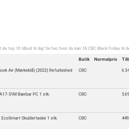
de top 10 tilbud til dig! Se her, hvor du kan få CBC Black Friday til
Butik
Normalpris
Til
ook Air (Mørkeblå) (2022) Refurbished
CBC
6.34
 A17-51M Bærbar PC 1 stk.
CBC
5.69
 EcoSmart Skuldertaske 1 stk.
CBC
449,