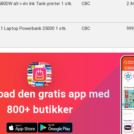
0DW alt-i-én Ink Tank-printer 1 stk.
CBC
2.44
n-1 Laptop Powerbank 25000 1 stk.
CBC
999,
oad den gratis app med
800+ butikker