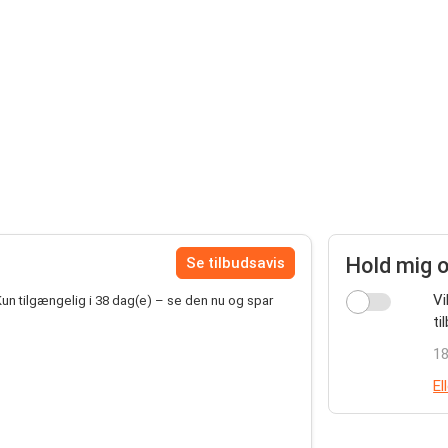
Hold mig 
Se tilbudsavis
Vi
Kun tilgængelig i 38 dag(e) – se den nu og spar
ti
18
El