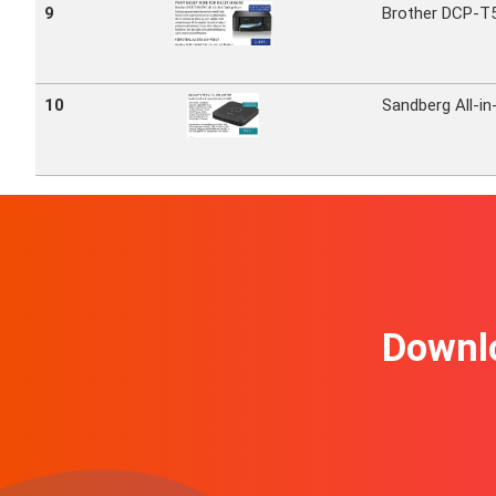
9
Brother DCP-T58
10
Sandberg All-i
Downl