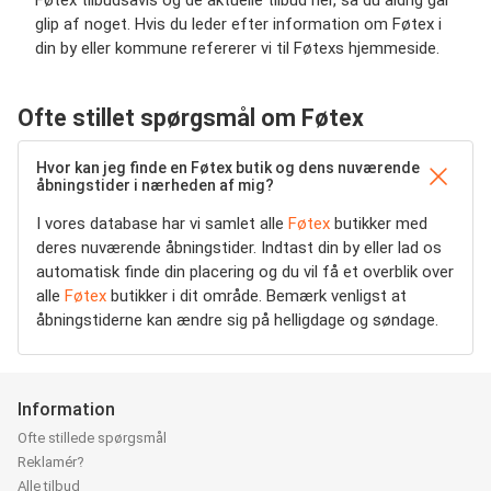
Føtex tilbudsavis og de aktuelle tilbud her, så du aldrig går
glip af noget. Hvis du leder efter information om Føtex i
din by eller kommune refererer vi til Føtexs hjemmeside.
Ofte stillet spørgsmål om Føtex
Hvor kan jeg finde en Føtex butik og dens nuværende
åbningstider i nærheden af mig?
I vores database har vi samlet alle
Føtex
butikker med
deres nuværende åbningstider. Indtast din by eller lad os
automatisk finde din placering og du vil få et overblik over
alle
Føtex
butikker i dit område. Bemærk venligst at
åbningstiderne kan ændre sig på helligdage og søndage.
Information
Ofte stillede spørgsmål
Reklamér?
Alle tilbud