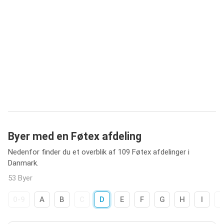
Byer med en Føtex afdeling
Nedenfor finder du et overblik af 109 Føtex afdelinger i
Danmark.
53 Byer
0-9
A
B
C
D
E
F
G
H
I