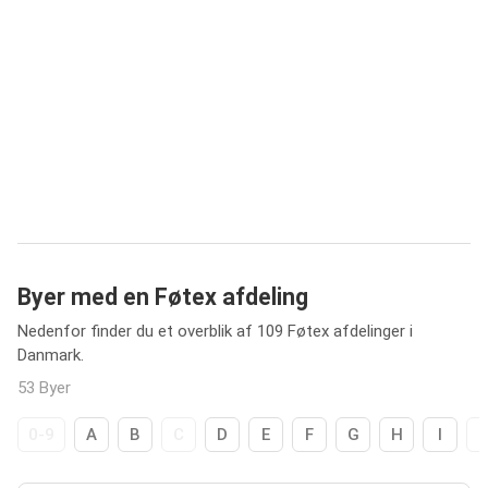
Byer med en Føtex afdeling
Nedenfor finder du et overblik af 109 Føtex afdelinger i
Danmark.
53 Byer
0-9
A
B
C
D
E
F
G
H
I