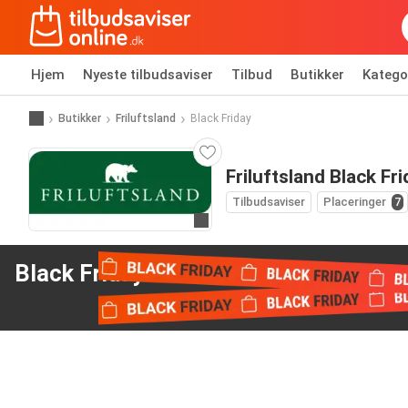
Hjem
Nyeste tilbudsaviser
Tilbud
Butikker
Katego
Butikker
Friluftsland
Black Friday
Friluftsland Black Fri
Tilbudsaviser
Placeringer
7
Gå til hjemmeside
Black Friday tilbud
from Friluftsland