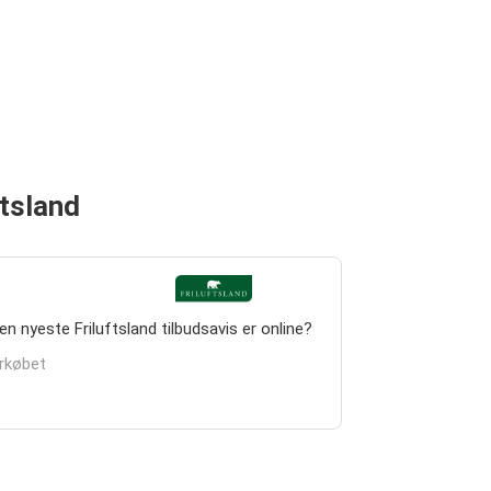
ftsland
n nyeste Friluftsland tilbudsavis er online?
orkøbet