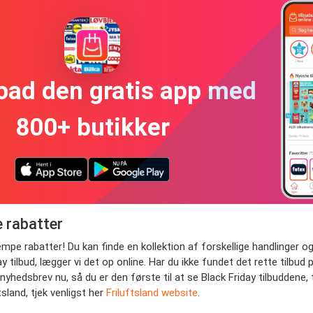
oad den gratis app med
800+ butikker
e rabatter
mpe rabatter! Du kan finde en kollektion af forskellige handlinger og 
ay tilbud, lægger vi det op online. Har du ikke fundet det rette til
nyhedsbrev nu, så du er den første til at se Black Friday tilbuddene, 
sland, tjek venligst her
Friluftsland website
.