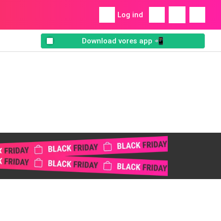
Log ind
Download vores app 📲