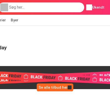
Ukendt
rier
Byer
day
Se alle tilbud her