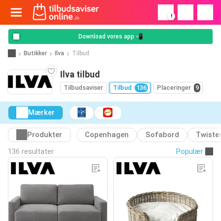
!
Download vores app 📲
Butikker
Ilva
Tilbud
Ilva tilbud
Tilbudsaviser
Tilbud
136
Placeringer
9
Mærker
Produkter
Copenhagen
Sofabord
Twiste
136 resultater
Populær