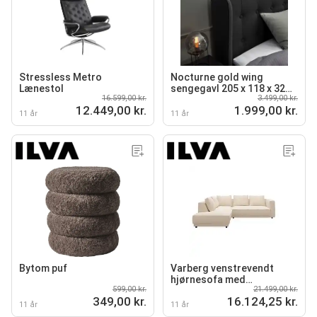
Stressless Metro
Nocturne gold wing
Lænestol
sengegavl 205 x 118 x 32
16.599,00 kr.
3.499,00 kr.
cm
12.449,00 kr.
1.999,00 kr.
11 år
11 år
Bytom puf
Varberg venstrevendt
hjørnesofa med
599,00 kr.
21.499,00 kr.
pufafslutning
349,00 kr.
16.124,25 kr.
11 år
11 år