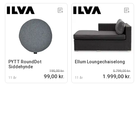
PYTT RoundDot
Ellum Loungechaiselong
Siddehynde
195,00 kr.
5.799,00 kr.
99,00 kr.
1.999,00 kr.
11 år
11 år