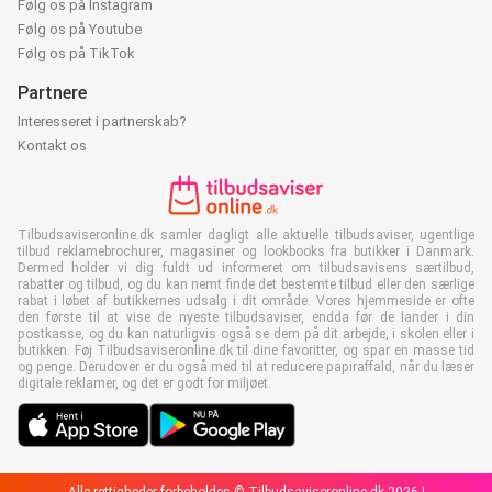
Følg os på Instagram
Følg os på Youtube
Følg os på TikTok
Partnere
Interesseret i partnerskab?
Kontakt os
Tilbudsaviseronline.dk samler dagligt alle aktuelle tilbudsaviser, ugentlige
tilbud reklamebrochurer, magasiner og lookbooks fra butikker i Danmark.
Dermed holder vi dig fuldt ud informeret om tilbudsavisens særtilbud,
rabatter og tilbud, og du kan nemt finde det bestemte tilbud eller den særlige
rabat i løbet af butikkernes udsalg i dit område. Vores hjemmeside er ofte
den første til at vise de nyeste tilbudsaviser, endda før de lander i din
postkasse, og du kan naturligvis også se dem på dit arbejde, i skolen eller i
butikken. Føj Tilbudsaviseronline.dk til dine favoritter, og spar en masse tid
og penge. Derudover er du også med til at reducere papiraffald, når du læser
digitale reklamer, og det er godt for miljøet.