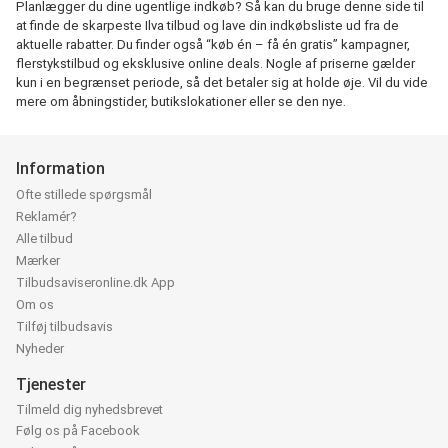
Planlægger du dine ugentlige indkøb? Så kan du bruge denne side til
at finde de skarpeste Ilva tilbud og lave din indkøbsliste ud fra de
aktuelle rabatter. Du finder også “køb én – få én gratis” kampagner,
flerstykstilbud og eksklusive online deals. Nogle af priserne gælder
kun i en begrænset periode, så det betaler sig at holde øje. Vil du vide
mere om åbningstider, butikslokationer eller se den nye.
Information
Ofte stillede spørgsmål
Reklamér?
Alle tilbud
Mærker
Tilbudsaviseronline.dk App
Om os
Tilføj tilbudsavis
Nyheder
Tjenester
Tilmeld dig nyhedsbrevet
Følg os på Facebook