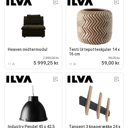
Heaven midtermodul
Tenti Urtepotteskjuler 14 x
16 cm
7.999,00 kr.
99,00 kr.
5.999,25 kr.
59,00 kr.
11 år
11 år
Industry Pendel 45 x 42,5
Tangent 3 knagerække 24 x