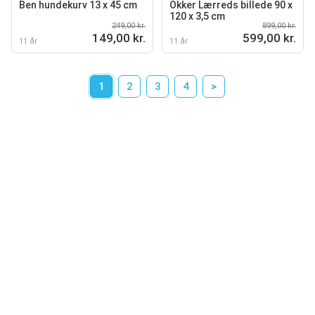
Ben hundekurv 13 x 45 cm
Okker Lærreds billede 90 x
120 x 3,5 cm
249,00 kr.
899,00 kr.
149,00 kr.
599,00 kr.
11 år
11 år
1
2
3
4
>