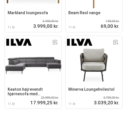
Markland loungesofa
Beam Reol vange
6.499,00 kr.
139,00 kr.
3.999,00 kr.
69,00 kr.
11 år
11 år
Keaton højrevendt
Minerva Loungehvilestol
hjørnesofa med
23.999,00 kr.
3.799,00 kr.
chaiselong
17.999,25 kr.
3.039,20 kr.
11 år
11 år