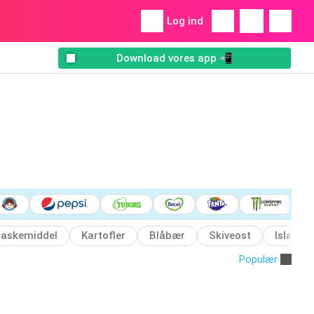
Log ind
Download vores app 📲
askemiddel
Kartofler
Blåbær
Skiveost
Islagka
Populær