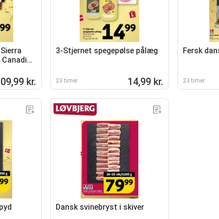
 Sierra
3-Stjernet spegepølse pålæg
Fersk dans
, Canadian
,
cor 43
09,99 kr.
14,99 kr.
23 timer
23 timer
spyd
Dansk svinebryst i skiver