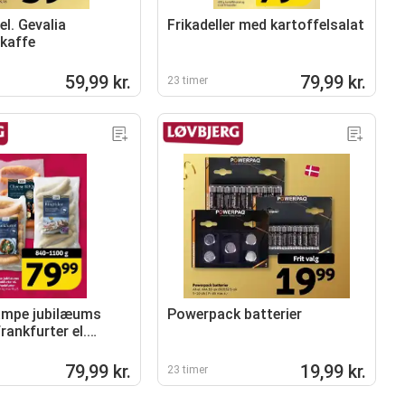
el. Gevalia
Frikadeller med kartoffelsalat
 kaffe
59,99 kr.
79,99 kr.
23 timer
ampe jubilæums
Powerpack batterier
frankfurter el.
q frankfurter
79,99 kr.
19,99 kr.
23 timer