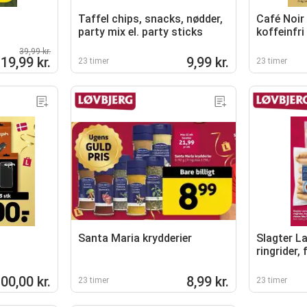
Taffel chips, snacks, nødder,
Café Noir 
party mix el. party sticks
koffeinfri
39,99 kr.
19,99 kr.
9,99 kr.
23 timer
23 timer
Santa Maria krydderier
Slagter L
ringrider, 
cheese bb
00,00 kr.
8,99 kr.
23 timer
23 timer