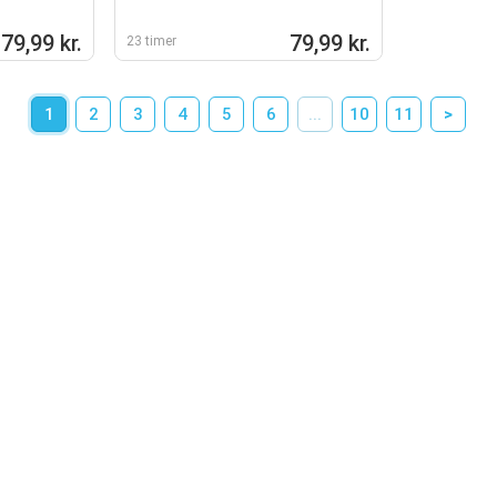
79,99 kr.
79,99 kr.
23 timer
1
2
3
4
5
6
...
10
11
>