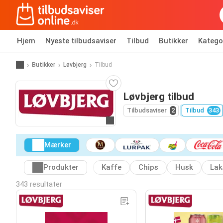
Hjem
Nyeste tilbudsaviser
Tilbud
Butikker
Katego
Butikker
Løvbjerg
Tilbud
Løvbjerg tilbud
Tilbudsaviser
2
Tilbud
343
Gå til hjemmeside
Mærker
Produkter
Kaffe
Chips
Husk
Lak
343 resultater