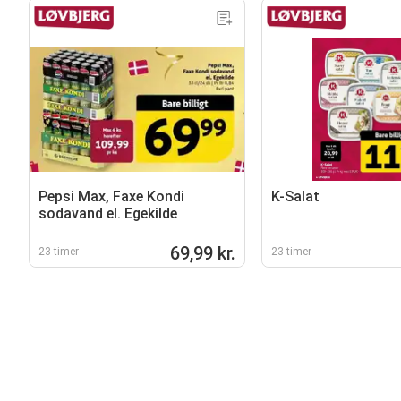
Pepsi Max, Faxe Kondi
K-Salat
sodavand el. Egekilde
69,99 kr.
23 timer
23 timer