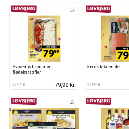
Svinemørbrad med
Fersk lakseside
flødekartofler
79,99 kr.
23 timer
23 timer