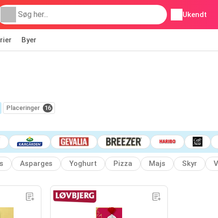
Ukendt
rier
Byer
Placeringer
16
s
Asparges
Yoghurt
Pizza
Majs
Skyr
V