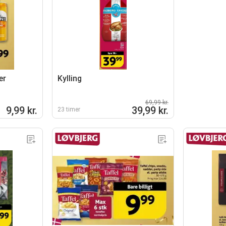
er
Kylling
69,99 kr.
9,99 kr.
39,99 kr.
23 timer