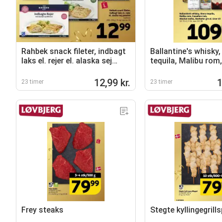
Rahbek snack fileter, indbagt
Ballantine's whisky,
laks el. rejer el. alaska sej
tequila, Malibu rom
paneret
club, Absolut vodka
Beefeater gin el. Li
12,99 kr.
1
23 timer
23 timer
Frey steaks
Stegte kyllingegrill