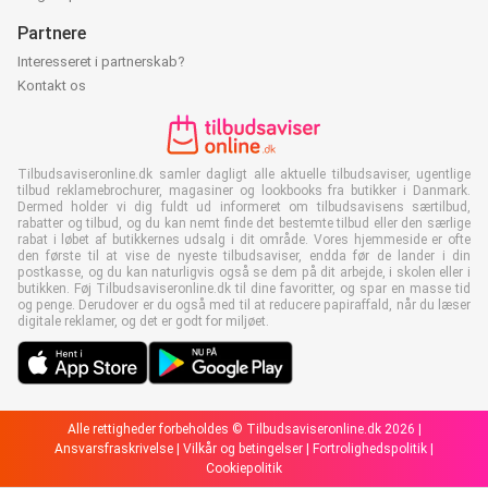
Partnere
Interesseret i partnerskab?
Kontakt os
Tilbudsaviseronline.dk samler dagligt alle aktuelle tilbudsaviser, ugentlige
tilbud reklamebrochurer, magasiner og lookbooks fra butikker i Danmark.
Dermed holder vi dig fuldt ud informeret om tilbudsavisens særtilbud,
rabatter og tilbud, og du kan nemt finde det bestemte tilbud eller den særlige
rabat i løbet af butikkernes udsalg i dit område. Vores hjemmeside er ofte
den første til at vise de nyeste tilbudsaviser, endda før de lander i din
postkasse, og du kan naturligvis også se dem på dit arbejde, i skolen eller i
butikken. Føj Tilbudsaviseronline.dk til dine favoritter, og spar en masse tid
og penge. Derudover er du også med til at reducere papiraffald, når du læser
digitale reklamer, og det er godt for miljøet.
Alle rettigheder forbeholdes © Tilbudsaviseronline.dk 2026 |
Ansvarsfraskrivelse
|
Vilkår og betingelser
|
Fortrolighedspolitik
|
Cookiepolitik