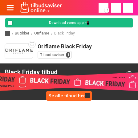
!
Download vores app 📲
Butikker
Oriflame
Black Friday
Oriflame Black Friday
Tilbudsaviser
1
Black Friday tilbud
from Oriflame
Se alle tilbud her