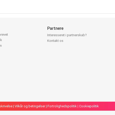
Partnere
brevet
Interesseret i partnerskab?
ok
Kontakt os
am
skrivelse
|
Vilkår og betingelser
|
Fortrolighedspolitik
|
Cookiepolitik