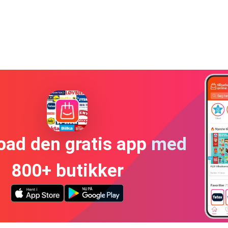
oad den gratis app med
800+ butikker