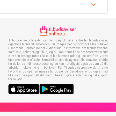
Tilbudsaviseronline.dk samler dagligt alle aktuelle tilbudsaviser,
ugentlige tilbud reklamebrochurer, magasiner og lookbooks fra butikker
i Danmark. Dermed holder vi dig fuldt ud informeret om tilbudsavisens
særtilbud, rabatter og tilbud, og du kan nemt finde det bestemte tilbud
eller den særlige rabat i løbet af butikkernes udsalg i dit område. Vores
hjemmeside er ofte den første til at vise de nyeste tilbudsaviser, endda
før de lander i din postkasse, og du kan naturligvis også se dem på dit
arbejde, i skolen eller i butikken. Føj Tilbudsaviseronline.dk til dine
favoritter, og spar en masse tid og penge. Derudover er du også med
til at reducere papiraffald, når du læser digitale reklamer, og det er godt
for miljøet.