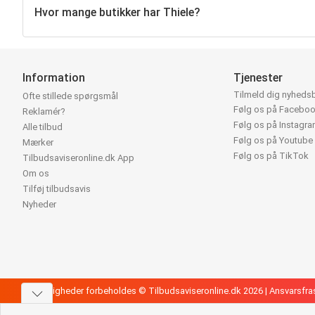
Hvor mange butikker har Thiele?
Information
Tjenester
Tilmeld dig nyheds
Ofte stillede spørgsmål
Følg os på Facebo
Reklamér?
Følg os på Instagr
Alle tilbud
Følg os på Youtube
Mærker
Følg os på TikTok
Tilbudsaviseronline.dk App
Om os
Tilføj tilbudsavis
Nyheder
Alle rettigheder forbeholdes © Tilbudsaviseronline.dk 2026 |
Ansvarsfra