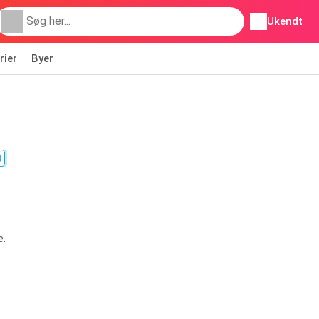
Ukendt
rier
Byer
e.