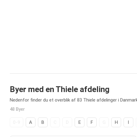
Byer med en Thiele afdeling
Nedenfor finder du et overblik af 83 Thiele afdelinger i Danmark
48 Byer
0-9
A
B
C
D
E
F
G
H
I