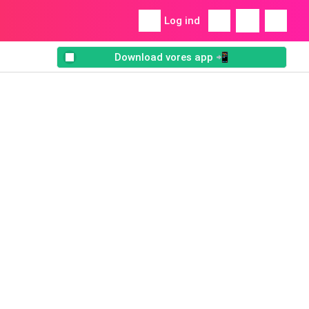
Log ind
Download vores app 📲