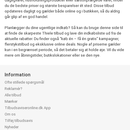
dagligvarer, husholdningsprodukter eller sæsonprægede varer, finder
du de bedste priser og største besparelser ét sted. Disse tilbud
opdateres dagligt og gælder både online og i butikken, så du aldrig
går glip af en god handel.
Planlægger du dine ugentlige indkøb? Så kan du bruge denne side til
at finde de skarpeste Thiele tilbud og lave din indkøbsliste ud fra de
aktuelle rabatter. Du finder også “køb én – få én gratis” kampagner,
flerstykstilbud og eksklusive online deals. Nogle af priserne gælder
kun i en begrænset periode, så det betaler sig at holde øje. Vil du vide
mere om åbningstider, butikslokationer eller se den nye.
Information
Ofte stillede spørgsmål
Reklamér?
Alle tilbud
Mærker
Tilbudsaviseronline.dk App
Om os
Tilføj tilbudsavis
Nyheder