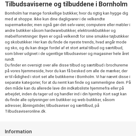
Tilbudsaviserne og tilbuddene i Bornholm
Bornholm har mange forskellige butikker, hvor du rigtig kan hygge dig
med at shoppe. Ikke kun dine dagligvarer i de velkendte
supermarkeder, men også gør-det-selv-varer, computere eller møbler i
andre butikker såsom hardwarebutikker, elektronikbutikker og
møbelforretninger. Byen er også velkendt for sine smukke tøjbutikker
og skobutikker. Her kan du finde de nyeste trends, hvad angår mode
og sko, og du kan drage fordel af et stort antal tilbud og særtilbud,
som bliver udgivet i de ugentlige tilbudsaviser og magasiner hele året
rundt.
Du finder en oversigt over alle disse tilbud og særtilbud i brochurerne
på vores hjemmeside, hvor du kan få besked om alle de mærker, der
er til rådighed i stort set alle butikkerne i Bornholm. Vi har nævnt disse i
separate kategorier, for at du nemt kan finde og sammenligne dem. På
den måde kan du allerede lave din indkøbsliste hjemmefra eller på
arbejdet, inden du tager ud og handler ind i din hjemby. Kort sagt kan
du finde alle oplysninger om butikker og web-butikker, såsom
adresser, åbningstider, tilbudsaviser og særtilbud, på
Tilbudsaviseronline.dk.
Information