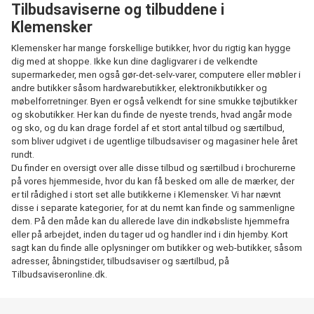
Tilbudsaviserne og tilbuddene i
Klemensker
Klemensker har mange forskellige butikker, hvor du rigtig kan hygge
dig med at shoppe. Ikke kun dine dagligvarer i de velkendte
supermarkeder, men også gør-det-selv-varer, computere eller møbler i
andre butikker såsom hardwarebutikker, elektronikbutikker og
møbelforretninger. Byen er også velkendt for sine smukke tøjbutikker
og skobutikker. Her kan du finde de nyeste trends, hvad angår mode
og sko, og du kan drage fordel af et stort antal tilbud og særtilbud,
som bliver udgivet i de ugentlige tilbudsaviser og magasiner hele året
rundt.
Du finder en oversigt over alle disse tilbud og særtilbud i brochurerne
på vores hjemmeside, hvor du kan få besked om alle de mærker, der
er til rådighed i stort set alle butikkerne i Klemensker. Vi har nævnt
disse i separate kategorier, for at du nemt kan finde og sammenligne
dem. På den måde kan du allerede lave din indkøbsliste hjemmefra
eller på arbejdet, inden du tager ud og handler ind i din hjemby. Kort
sagt kan du finde alle oplysninger om butikker og web-butikker, såsom
adresser, åbningstider, tilbudsaviser og særtilbud, på
Tilbudsaviseronline.dk.