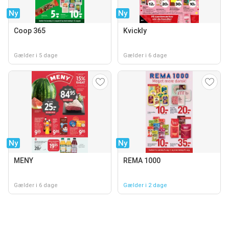
Ny
Ny
Coop 365
Kvickly
Gælder i 5 dage
Gælder i 6 dage
Ny
Ny
MENY
REMA 1000
Gælder i 6 dage
Gælder i 2 dage