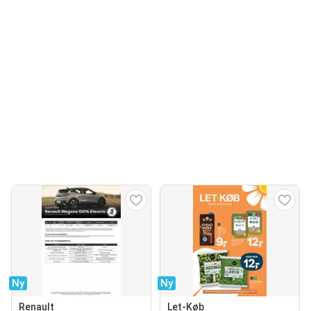
Ny
Ny
Renault
Let-Køb