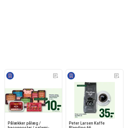
Pålækker pålæg /
Peter Larsen Kaffe
baconpostej / salami-
Blanding 66