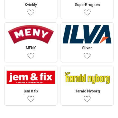
Kvickly
SuperBrugsen
MENY
Silvan
jem & fix
Harald Nyborg