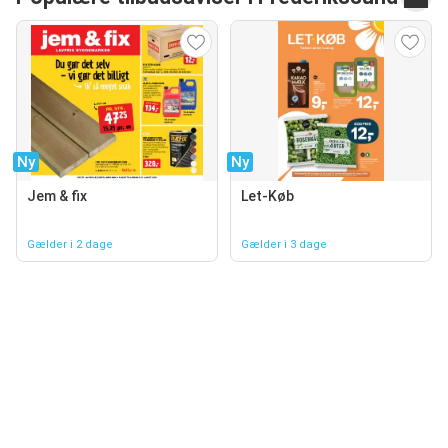
Ny
Ny
Jem & fix
Let-Køb
Gælder i 2 dage
Gælder i 3 dage