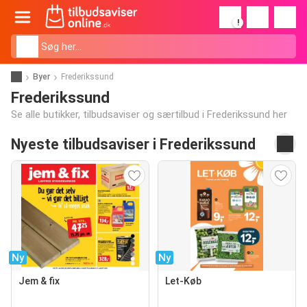
!
Byer
Frederikssund
Frederikssund
Se alle butikker, tilbudsaviser og særtilbud i Frederikssund her
Nyeste tilbudsaviser i Frederikssund
Ny
Ny
Jem & fix
Let-Køb