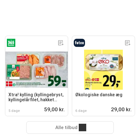
Xtra! kylling (kyllingebryst,
Økologiske danske æg
kyllingelårfilet, hakket
kylling)
59,00 kr.
29,00 kr.
5 dage
6 dage
Alle tilbud