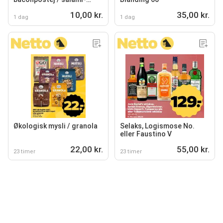
hapser
10,00 kr.
35,00 kr.
1 dag
1 dag
Økologisk mysli / granola
Selaks, Logismose No.
eller Faustino V
22,00 kr.
55,00 kr.
23 timer
23 timer