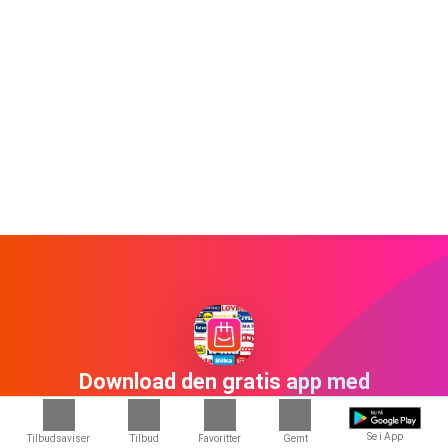
Download den gratis app med
800+ butikker
Se i App
Tilbudsaviser
Tilbud
Favoritter
Gemt