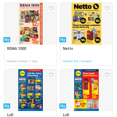
Ny
Ny
REMA 1000
Netto
Gælder stadig i 1 dag
Gælder fra i morgen
Ny
Ny
Lidl
Lidl