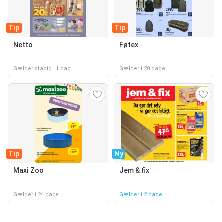
Tip
Tip
Netto
Føtex
Gælder stadig i 1 dag
Gælder i 20 dage
Tip
Ny
Maxi Zoo
Jem & fix
Gælder i 24 dage
Gælder i 2 dage