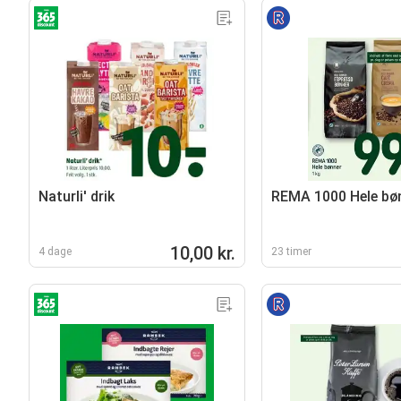
Naturli' drik
REMA 1000 Hele bø
10,00 kr.
4 dage
23 timer