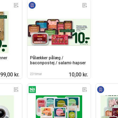
nner
Pålækker pålæg /
baconpostej / salami-hapser
99,00 kr.
10,00 kr.
23 timer