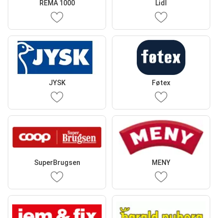
REMA 1000
Lidl
JYSK
Føtex
SuperBrugsen
MENY