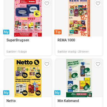
Ny
Tip
SuperBrugsen
REMA 1000
Gælder i 5 dage
Gælder stadig i 23 timer
Ny
Ny
Netto
Min Købmand