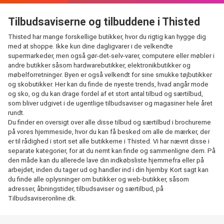
Tilbudsaviserne og tilbuddene i Thisted
Thisted har mange forskellige butikker, hvor du rigtig kan hygge dig
med at shoppe. Ikke kun dine dagligvarer i de velkendte
supermarkeder, men også gør-det-selv-varer, computere eller møbler i
andre butikker såsom hardwarebutikker, elektronikbutikker og
møbelforretninger. Byen er også velkendt for sine smukke tøjbutikker
og skobutikker. Her kan du finde de nyeste trends, hvad angår mode
og sko, og du kan drage fordel af et stort antal tilbud og særtilbud,
som bliver udgivet i de ugentlige tilbudsaviser og magasiner hele året
rundt.
Du finder en oversigt over alle disse tilbud og særtilbud i brochurerne
på vores hjemmeside, hvor du kan få besked om alle de mærker, der
er til rådighed i stort set alle butikkerne i Thisted. Vi har nævnt disse i
separate kategorier, for at du nemt kan finde og sammenligne dem. På
den måde kan du allerede lave din indkøbsliste hjemmefra eller på
arbejdet, inden du tager ud og handler ind i din hjemby. Kort sagt kan
du finde alle oplysninger om butikker og web-butikker, såsom
adresser, åbningstider, tilbudsaviser og særtilbud, på
Tilbudsaviseronline.dk.