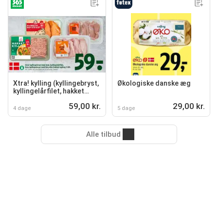
Xtra! kylling (kyllingebryst,
Økologiske danske æg
kyllingelårfilet, hakket
kylling)
59,00 kr.
29,00 kr.
4 dage
5 dage
Alle tilbud