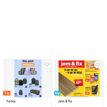
Tip
Ny
Føtex
Jem & fix