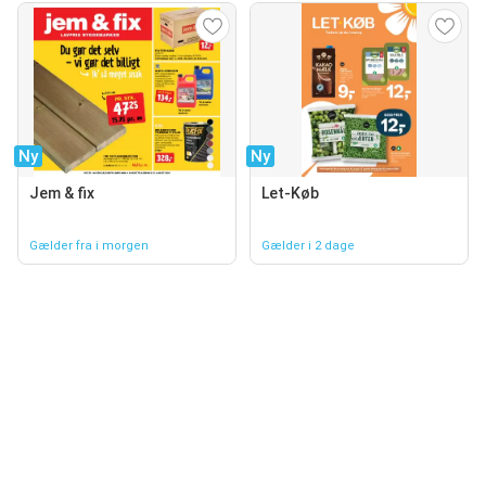
Ny
Ny
Jem & fix
Let-Køb
Gælder fra i morgen
Gælder i 2 dage