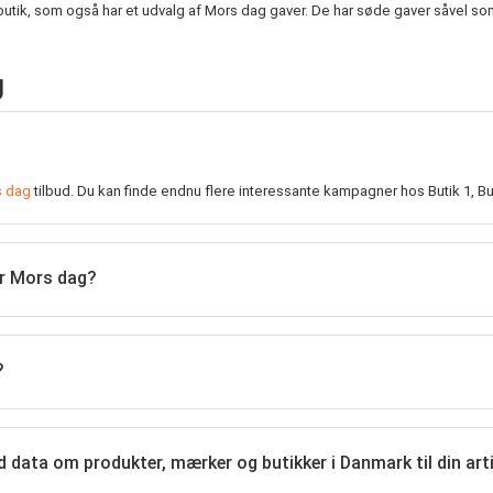
butik, som også har et udvalg af Mors dag gaver. De har søde gaver såvel som s
g
 dag
tilbud. Du kan finde endnu flere interessante kampagner hos Butik 1, Bu
der Mors dag?
?
d data om produkter, mærker og butikker i Danmark til din arti