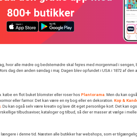
800+ butikker
 dag, hvor alle mødre og bedstemødre skal fejres med morgenmad i sengen, b
es Mors dag den anden søndag i maj.
Dagen blev opfundet i
USA
i
1872
af den 
a. købe en flot buket blomster eller roser hos
Plantorama
. Men du kan også
, mormor eller farmor. Det kan være en ny bog eller en dekoration.
Kop & Kand
g
. Du kan også selv være kreativ og lave dit eget personlige kort. Det kan o
orskellige tilbudsaviser, kataloger og tilbud, så der er masser at vælge i mel
tig længere i denne tid. Næsten alle butikker har webshops, som er tilgængel