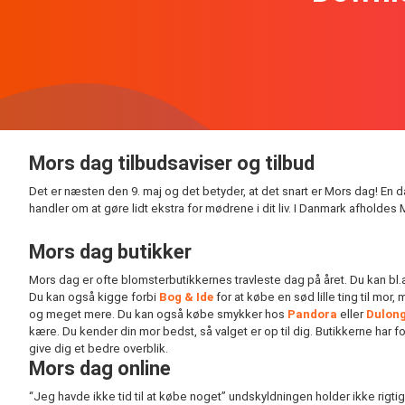
Mors dag tilbudsaviser og tilbud
Det er næsten den 9. maj og det betyder, at det snart er Mors dag! En
handler om at gøre lidt ekstra for mødrene i dit liv. I Danmark afhold
Mors dag butikker
Mors dag er ofte blomsterbutikkernes travleste dag på året. Du kan bl.
Du kan også kigge forbi
Bog & Ide
for at købe en sød lille ting til mor
og meget mere. Du kan også købe smykker hos
Pandora
eller
Dulon
kære. Du kender din mor bedst, så valget er op til dig. Butikkerne har f
give dig et bedre overblik.
Mors dag online
“Jeg havde ikke tid til at købe noget” undskyldningen holder ikke rig