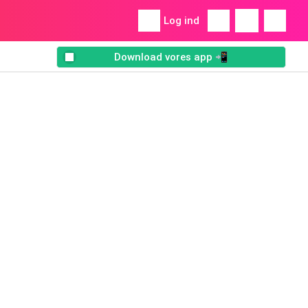
Log ind
Download vores app 📲