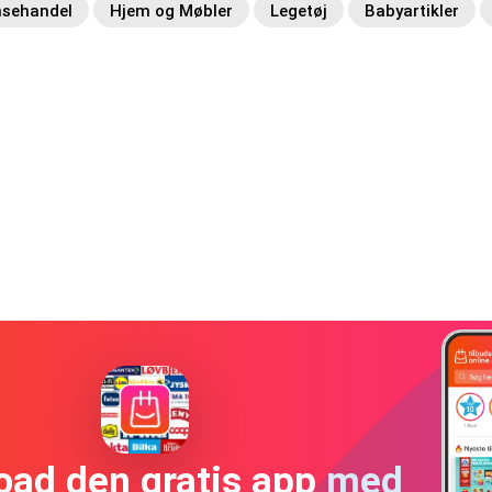
sehandel
Hjem og Møbler
Legetøj
Babyartikler
oad den gratis app med