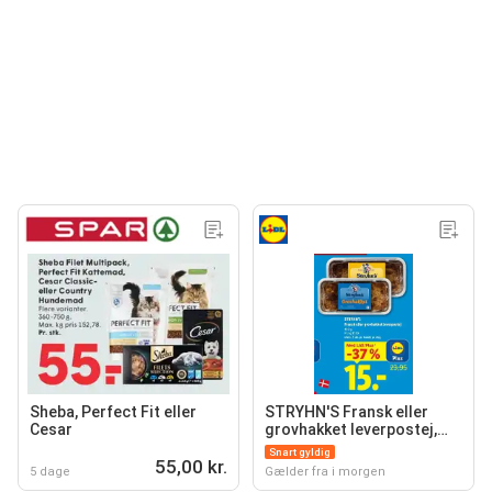
Sheba, Perfect Fit eller
STRYHN'S Fransk eller
Cesar
grovhakket leverpostej,
App-pris
Snart gyldig
55,00 kr.
5 dage
Gælder fra i morgen