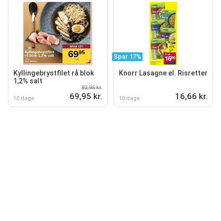
Spar 17%
Kyllingebrystfilet rå blok
Knorr Lasagne el. Risretter
1,2% salt
82,95 kr.
69,95 kr.
16,66 kr.
10 dage
10 dage