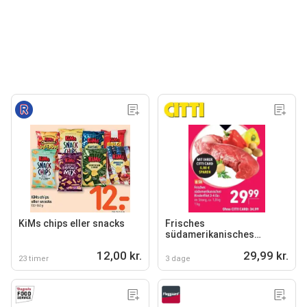
KiMs chips eller snacks
Frisches
südamerikanisches
Rinderfilet 3-4 lbs
12,00 kr.
29,99 kr.
23 timer
3 dage