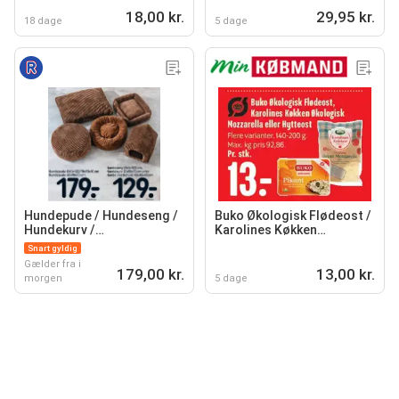
18,00 kr.
29,95 kr.
18 dage
5 dage
Hundepude / Hundeseng /
Buko Økologisk Flødeost /
Hundekurv /
Karolines Køkken
Hunde-/kattehule
Økologisk Mozzarella eller
Snart gyldig
Hytteost
Gælder fra i
179,00 kr.
13,00 kr.
morgen
5 dage