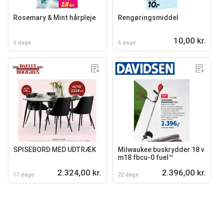
Rosemary & Mint hårpleje
Rengøringsmiddel
10,00 kr.
5 dage
5 dage
SPISEBORD MED UDTRÆK
Milwaukee buskrydder 18 v
m18 fbcu-0 fuel™
2.324,00 kr.
2.396,00 kr.
17 dage
22 dage