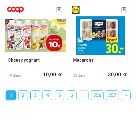
Cheasy yoghurt
Macarons
10,00 kr.
30,00 kr.
19 dage
23 timer
1
2
3
4
5
6
...
356
357
>