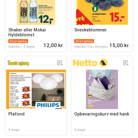
Shaker eller Mokai
Sveskeblommer
Hyldeblomst
Snart gyldig
Snart gyldig
12,00 kr.
15,00 kr.
Gælder i 2 dage
Gælder fra i morgen
Plafond
Opbevaringskurv med hank
4 dage
6 dage