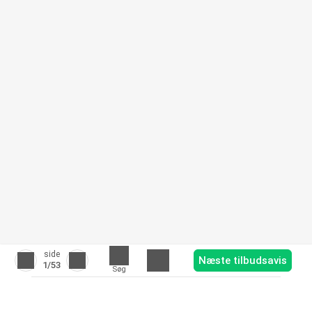
side
Næste tilbudsavis
1
/53
Søg