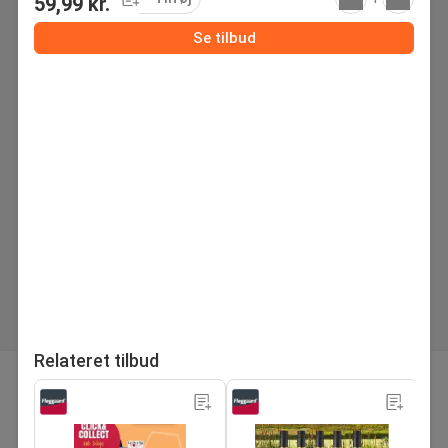
59,99 kr.
Se tilbud
Relateret tilbud
side
Næste tilbudsavis
1
/28
Søg