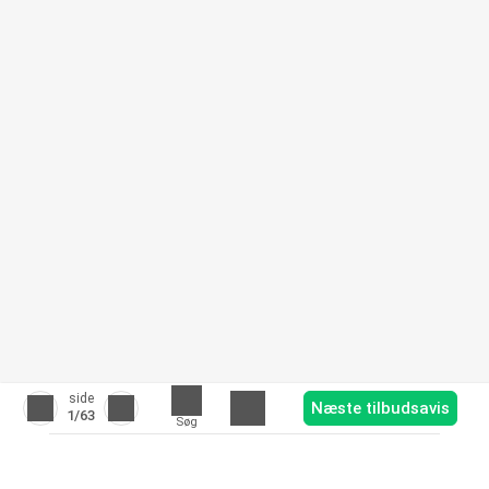
side
Næste tilbudsavis
1
/63
Søg