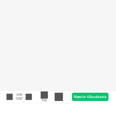
side
Næste tilbudsavis
1
/37
Søg