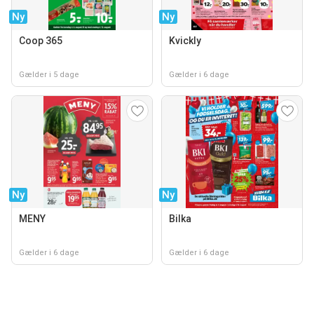
Ny
Ny
Coop 365
Kvickly
Gælder i 5 dage
Gælder i 6 dage
Ny
Ny
MENY
Bilka
Gælder i 6 dage
Gælder i 6 dage