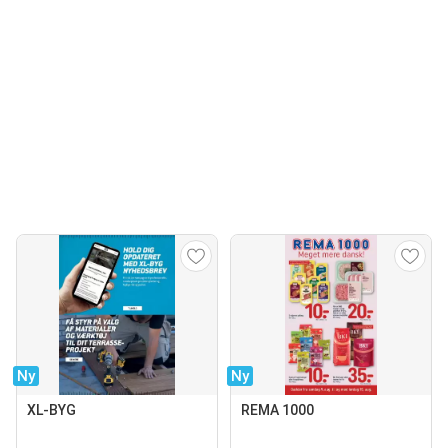
Ny
Ny
XL-BYG
REMA 1000