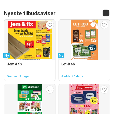
Nyeste tilbudsaviser
Ny
Ny
Jem & fix
Let-Køb
Gælder i 2 dage
Gælder i 3 dage