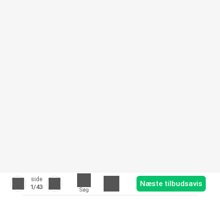
side
Næste tilbudsavis
1
/43
Søg