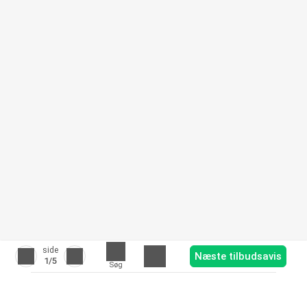
side
Næste tilbudsavis
1
/5
Søg