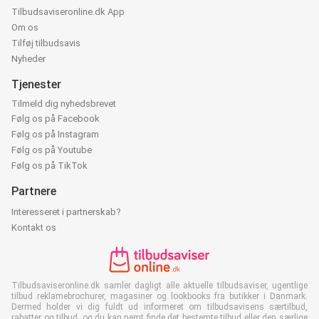
Tilbudsaviseronline.dk App
Om os
Tilføj tilbudsavis
Nyheder
Tjenester
Tilmeld dig nyhedsbrevet
Følg os på Facebook
Følg os på Instagram
Følg os på Youtube
Følg os på TikTok
Partnere
Interesseret i partnerskab?
Kontakt os
Tilbudsaviseronline.dk samler dagligt alle aktuelle tilbudsaviser, ugentlige
tilbud reklamebrochurer, magasiner og lookbooks fra butikker i Danmark.
Dermed holder vi dig fuldt ud informeret om tilbudsavisens særtilbud,
rabatter og tilbud, og du kan nemt finde det bestemte tilbud eller den særlige