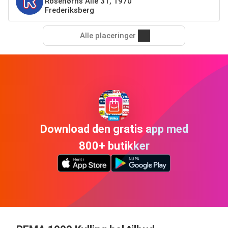
Rosenørns Alle 31, 1970
Frederiksberg
Alle placeringer
Download den gratis app med
800+ butikker